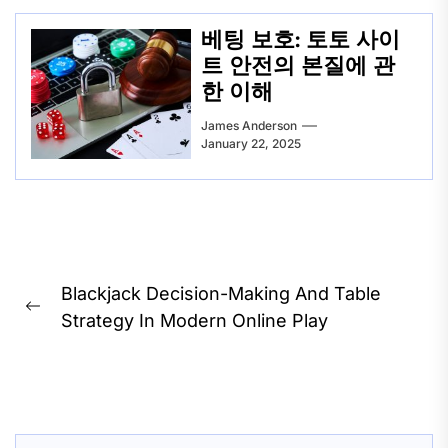
베팅 보호: 토토 사이
트 안전의 본질에 관
한 이해
James Anderson
January 22, 2025
Post
Blackjack Decision-Making And Table
navigation
Previous
Strategy In Modern Online Play
post: