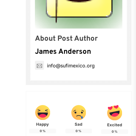
About Post Author
James Anderson
info@sufimexico.org
Happy
Sad
Excited
0
%
0
%
0
%