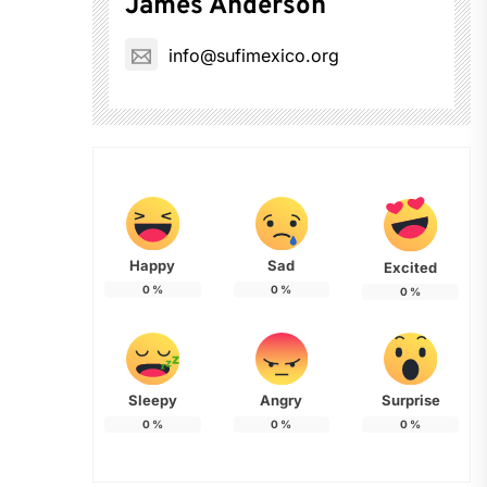
James Anderson
info@sufimexico.org
Happy
Sad
Excited
0
%
0
%
0
%
Sleepy
Angry
Surprise
0
%
0
%
0
%