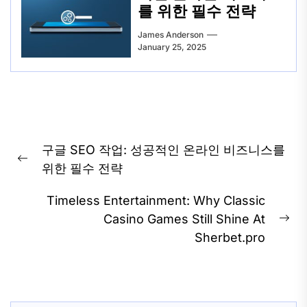
를 위한 필수 전략
James Anderson
January 25, 2025
Post
구글 SEO 작업: 성공적인 온라인 비즈니스를
navigation
Previous
위한 필수 전략
post:
Timeless Entertainment: Why Classic
Casino Games Still Shine At
Ne
Sherbet.pro
pos